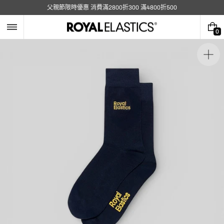
跳
父親節限時優惠 消費滿2800折300 滿4800折500
至
內
容
0
0
件
商
在
品
圖
庫
視
圖
中
開
啟
媒
體
1