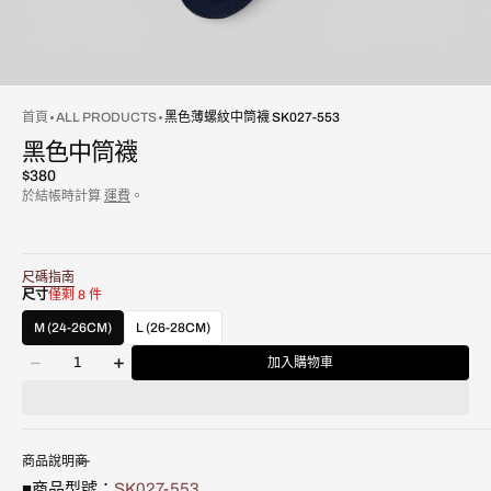
首頁
ALL PRODUCTS
黑色薄螺紋中筒襪 SK027-553
黑色中筒襪
原
$380
價
於結帳時計算
運費
。
尺碼指南
尺寸
僅剩 8 件
M (24-26CM)
L (26-28CM)
數
加入購物車
減
增
量
少
加
黑
黑
色
色
薄
薄
商品說明
螺
螺
■商品型號：
SK027-553
紋
紋