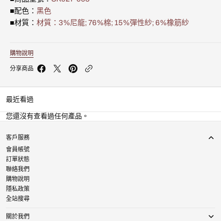
中
中
■配色：
黑色
筒
筒
■材質：
材質：3%尼龍; 76%棉; 15%彈性紗; 6%橡筋紗
襪
襪
SK027-
SK027-
553
553
的
的
購物說明
數
數
分享商品
量
量
最近看過
您還沒有查看過任何產品。
客戶服務
會員帳號
訂單狀態
聯絡我們
購物說明
隱私政策
全站搜尋
關於我們