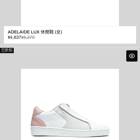
ADELAIDE LUX 休閒鞋 (女)
已
原
$4,637
$5,270
折
價
扣
已折扣