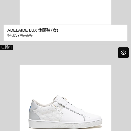
ADELAIDE LUX 休閒鞋 (女)
已
原
$4,637
$5,270
折
價
扣
已折扣