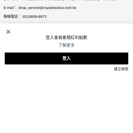
E-mail： shop_service@royalelastics.com.tw
聯絡電話： (02)2659-8972
© 2026
Royal Elastics Taiwan
.
All Rights Reserved.
台灣 (TWD $) / 繁體中文