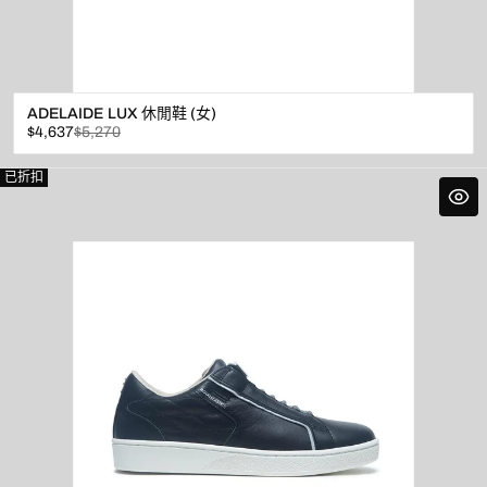
ADELAIDE LUX 休閒鞋 (女)
已
原
$4,637
$5,270
折
價
扣
已折扣