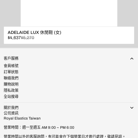
ADELAIDE LUX 休閒鞋 (女)
已
原
$4,637
$5,270
折
價
扣
客戶服務
會員帳號
訂單狀態
聯絡我們
購物說明
隱私政策
全站搜尋
關於我們
公司資訊
Royal Elastics Taiwan
營業時間：週一至週五 AM 9:00 ~ PM 6:00
營業時間以外的客服詢問，有可能會在下個營業日才進行處理，敬請見諒。