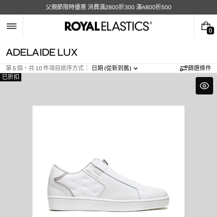
跳
父親節限時優惠 消費滿2800折300 滿4800折500
至
內
容
0
0
件
系
ADELAIDE LUX
商
列
品
第 5 個，共 10 件項目
排序方式：
日期 (從新到舊)
篩選條件
:
已折扣