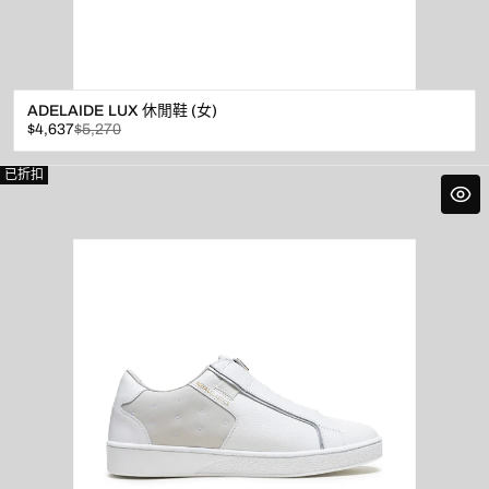
ADELAIDE LUX 休閒鞋 (女)
已
原
$4,637
$5,270
折
價
扣
已折扣