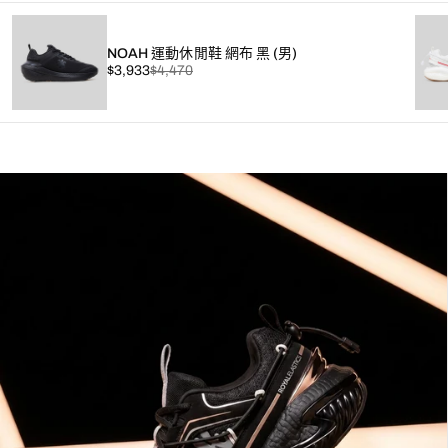
NOAH 運動休閒鞋 網布 黑 (男)
已
原
$3,933
$4,470
折
價
扣