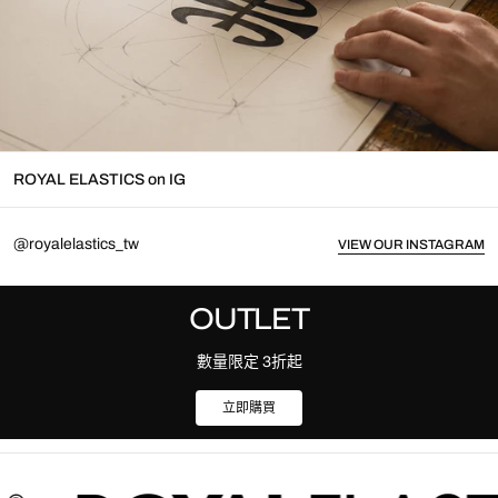
ROYAL ELASTICS on IG
@royalelastics_tw
VIEW OUR INSTAGRAM
OUTLET
數量限定 3折起
立即購買