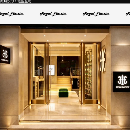
風動沙形，輕盈堅韌