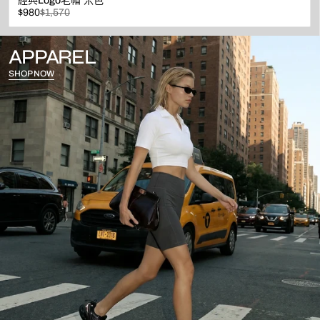
經典Logo老帽 米色
已
原
$980
$1,570
折
價
扣
APPAREL
SHOP NOW