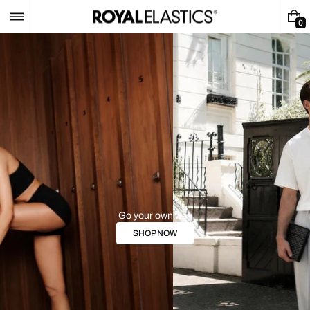
跳
至
0
0
內
件
容
商
品
Go your own way
SHOP NOW