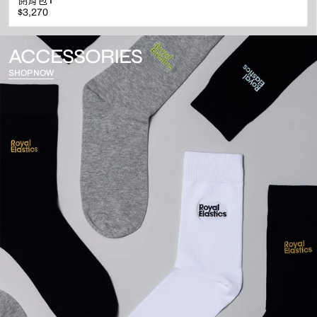
側背包 I
原
$3,270
價
ACCESSORIES
SHOP NOW