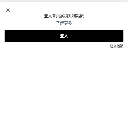
© 2026
Royal Elastics Taiwan
.
All Rights Reserved.
台灣 (TWD $) / 繁體中文