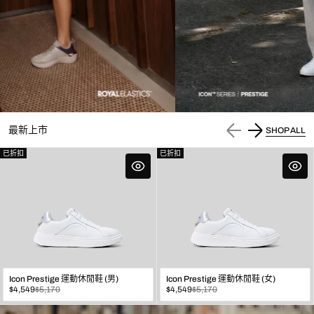
最新上市
SHOP ALL
已折扣
已折扣
Icon Prestige 運動休閒鞋 (男)
Icon Prestige 運動休閒鞋 (女)
已
原
已
原
$4,549
$5,170
$4,549
$5,170
折
價
折
價
扣
扣