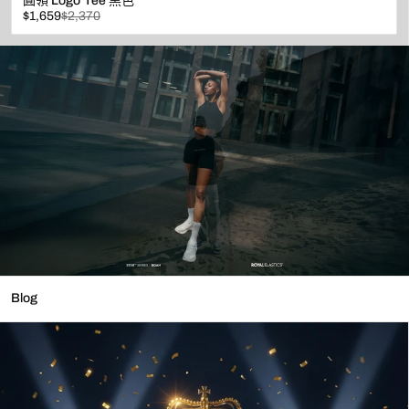
圓領 Logo Tee 黑色
已
原
$1,659
$2,370
折
價
扣
Blog