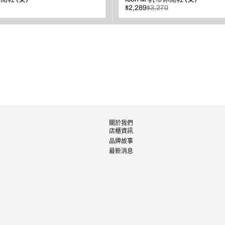
已
原
$2,289
$3,270
折
價
扣
查看
關於我們
店櫃資訊
品牌故事
最新消息