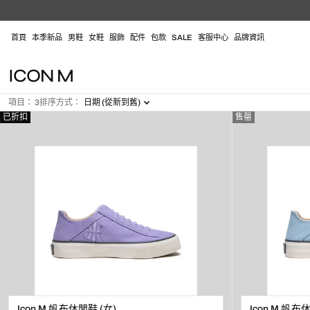
跳
至
內
首頁
本季新品
男鞋
女鞋
服飾
配件
包款
SALE
客服中心
品牌資訊
容
系
ICON M
列
項目： 3
排序方式：
日期 (從新到舊)
:
已折扣
售罄
Icon M 帆布休閒鞋 (女)
Icon M 帆布