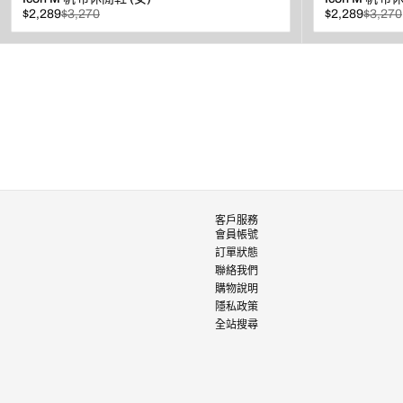
已
原
已
原
$2,289
$3,270
$2,289
$3,270
折
價
折
價
扣
扣
查看
客戶服務
會員帳號
訂單狀態
聯絡我們
購物說明
隱私政策
全站搜尋