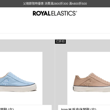
父親節限時優惠 消費滿2800折300 滿4800折500
已折扣
休閒鞋 (女)
Icon M 帆布休閒鞋 (女)