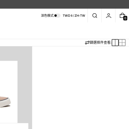
深色模式
TWD $ / ZH-TW
0
0
件
商
品
切
切
篩選條件
查看:
換
換
至
至
大
小
卡
卡
片
片