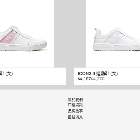
鞋 (女)
ICON2.0 運動鞋 (女)
已
原
$4,197
$4,770
折
價
扣
查看
查看
關於我們
店櫃資訊
品牌故事
最新消息