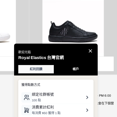
ICON2.0 運動鞋 (女)
已
原
$4,197
$4,770
折
價
扣
查看
公司資訊
Royal Elastics Taiwan
營業時間：週一至週五 AM 9:00 ~ PM 6:00
營業時間以外的客服詢問，有可能會在下個營
業日才進行處理，敬請見諒。
E-mail：