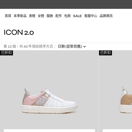
跳
至
內
首頁
本季新品
男鞋
女鞋
服飾
配件
包款
SALE
客服中心
品牌資訊
容
系
ICON 2.0
列
:
第 12 個，共 40 件項目
排序方式：
日期 (從新到舊)
已折扣
已折扣