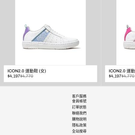
ICON2.0 運動鞋 (女)
ICON2.0 運動
已
原
已
原
$4,197
$4,770
$4,197
$4,770
折
價
折
價
扣
扣
查看
客戶服務
會員帳號
訂單狀態
聯絡我們
購物說明
隱私政策
全站搜尋