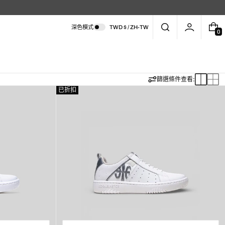
深色模式
TWD $ / ZH-TW
0
0
件
商
品
切
切
篩選條件
查看:
換
換
已折扣
至
至
大
小
卡
卡
片
片