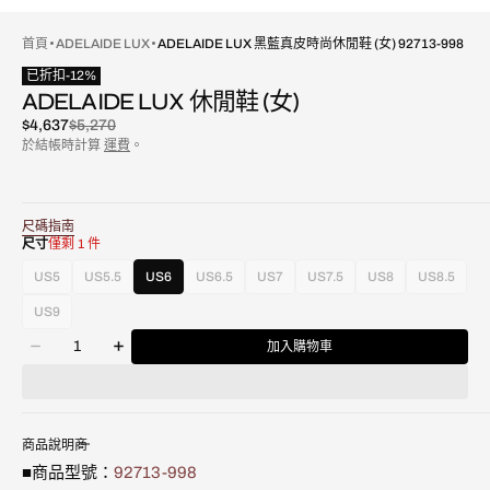
首頁
ADELAIDE LUX
ADELAIDE LUX 黑藍真皮時尚休閒鞋 (女) 92713-998
已折扣
-
12
%
ADELAIDE LUX 休閒鞋 (女)
$4,637
$5,270
已
原
於結帳時計算
運費
。
折
價
扣
尺碼指南
尺寸
僅剩 1 件
US5
US5.5
US6
US6.5
US7
US7.5
US8
US8.5
款
款
款
款
款
款
款
式
式
式
式
式
式
式
US9
款
已
已
已
已
已
已
已
數
式
售
售
售
售
售
售
售
加入購物車
減
增
量
已
罄
罄
罄
罄
罄
罄
罄
少
加
售
或
或
或
或
或
或
或
Adelaide
Adelaide
罄
不
不
不
不
不
不
不
Lux
Lux
或
可
可
可
可
可
可
可
黑
黑
不
用
用
用
用
用
用
用
商品說明
藍
藍
可
■商品型號：
92713-998
真
真
用