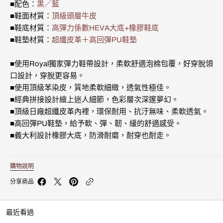
皮
皮
■配色：
黑／藍
時
時
■鞋面材質：
頂級頭層牛皮
尚
尚
■鞋底材質：
高彈力係數HEVA大底+橡膠鞋底
休
休
閒
閒
■鞋墊材質：
超纖皮革＋高回彈PU鞋墊
鞋
鞋
(女)
(女)
■使用Royal獨家彈力鞋帶設計，柔軟舒適泡棉包覆，好穿脫領
92713-
92713-
998
998
口設計，穿脫更容易。
的
的
■使用頂級苯染皮，質地柔軟細緻，透氣性極佳。
數
數
■經典拼接設計繪上迷人細節，色彩層次深邃夢幻。
量
量
■頂級日廠超纖皮革內裡，環保耐用、抗汙無味、柔軟透氣。
■高回彈PU鞋墊，給予軟、彈、韌、緩的舒適感受。
■義大利設計橡膠大底，防滑耐磨，耐穿也耐走。
購物說明
分享商品
最近看過