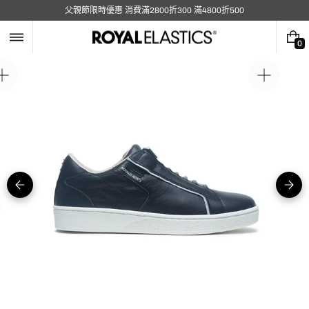
跳
父親節限時優惠 消費滿2800折300 滿4800折500
至
內
容
0
0
件
商
在
在
品
圖
圖
庫
庫
視
視
圖
圖
中
中
開
開
啟
啟
媒
媒
體
體
5
1