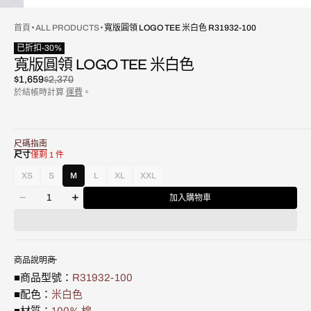
首頁
ALL PRODUCTS
寬版圓領 LOGO TEE 米白色 R31932-100
已折扣
-
30
%
寬版圓領 LOGO TEE 米白色
$1,659
$2,370
已
原
於結帳時計算
運費
。
折
價
扣
尺碼指南
尺寸
僅剩 1 件
XS
S
M
L
XL
XXL
款
款
款
款
款
數
式
式
式
式
式
加入購物車
減
增
量
已
已
已
已
已
少
加
售
售
售
售
售
寬
寬
罄
罄
罄
罄
罄
版
版
或
或
或
或
或
圓
圓
不
不
不
不
不
商品說明
領
領
可
可
可
可
可
■商品型號：
R31932-100
Logo
Logo
用
用
用
用
用
Tee
Tee
■配色：
米白色
米
米
■材質：
100% 棉