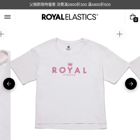
跳
父親節限時優惠 消費滿2800折300 滿4800折500
至
內
容
0
0
件
商
在
在
品
圖
圖
庫
庫
視
視
圖
圖
中
中
開
開
啟
啟
媒
媒
體
體
4
1