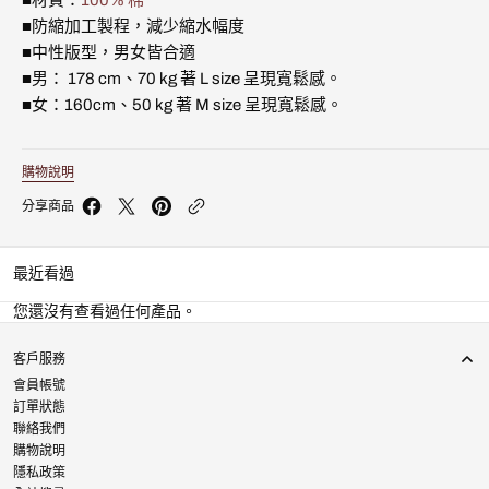
白
白
■防縮加工製程，減少縮水幅度
色
色
R31932-
R31932-
■中性版型，男女皆合適
100
100
■男： 178 cm、70 kg 著 L size 呈現寬鬆感。
的
的
■女：160cm、50 kg 著 M size 呈現寬鬆感。
數
數
量
量
購物說明
分享商品
最近看過
您還沒有查看過任何產品。
客戶服務
會員帳號
訂單狀態
聯絡我們
購物說明
隱私政策