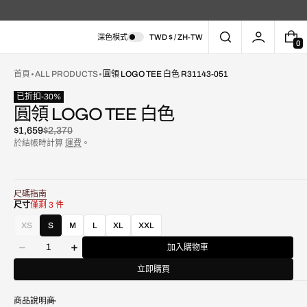
深色模式
TWD $ / ZH-TW
0
0
件
商
首頁
ALL PRODUCTS
圓領 LOGO TEE 白色 R31143-051
品
已折扣
-
30
%
圓領 LOGO TEE 白色
$1,659
$2,370
已
原
於結帳時計算
運費
。
折
價
扣
尺碼指南
尺寸
僅剩 3 件
在
XS
S
M
L
XL
XXL
款
圖
數
式
庫
加入購物車
減
增
量
已
視
少
加
售
圖
立即購買
圓
圓
罄
中
領
領
或
開
商品說明
Logo
Logo
不
啟