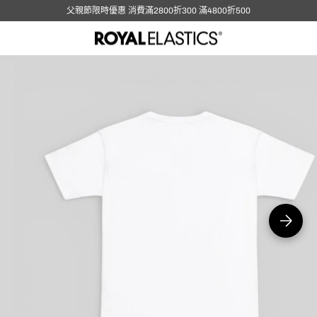
父親節限時優惠 消費滿2800折300 滿4800折500
在
圖
庫
視
圖
中
開
啟