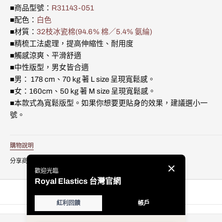
Tee
Tee
可
媒
■商品型號：
R31143-051
白
白
用
體
■配色：
白色
色
色
3
■材質：
32枝冰瓷棉(94.6% 棉／5.4% 氨綸)
R31143-
R31143-
051
051
■精梳工法處理，提高伸縮性、耐用度
的
的
■觸感涼爽、平滑舒適
數
數
■中性版型，男女皆合適
量
量
■男： 178 cm、70 kg 著 L size 呈現寬鬆感。
■女：160cm、50 kg 著 M size 呈現寬鬆感。
■本款式為寬鬆版型。如果你想要更貼身的效果，建議選小一
號。
購物說明
分享商品