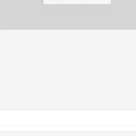
媒
體
2