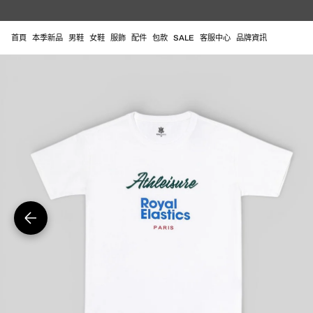
跳
至
內
首頁
本季新品
男鞋
女鞋
服飾
配件
包款
SALE
客服中心
品牌資訊
容
在
圖
庫
視
圖
中
開
啟