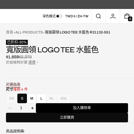
深色模式
TWD $ / ZH-TW
0
0
件
商
首頁
ALL PRODUCTS
寬版圓領 LOGO TEE 水藍色 R31132-551
品
已折扣
-
30
%
寬版圓領 LOGO TEE 水藍色
$1,659
$2,370
已
原
於結帳時計算
運費
。
折
價
扣
尺碼指南
尺寸
僅剩 4 件
在
XS
S
M
L
XL
XXL
款
款
款
圖
數
式
式
式
庫
加入購物車
減
增
量
已
已
已
視
少
加
售
售
售
圖
立即購買
寬
寬
罄
罄
罄
中
版
版
或
或
或
開
商品說明
圓
圓
不
不
不
啟