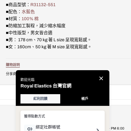
領
領
可
可
可
媒
■商品型號：
R31132-551
Logo
Logo
用
用
用
體
■配色：
水藍色
Tee
Tee
3
■材質：
100% 棉
水
水
藍
藍
■防縮加工製程，減少縮水幅度
色
色
■中性版型，男女皆合適
R31132-
R31132-
■男： 178 cm、70 kg 著 L size 呈現寬鬆感。
551
551
的
的
■女：160cm、50 kg 著 M size 呈現寬鬆感。
數
數
量
量
購物說明
分享商品
公司資訊
Royal Elastics Taiwan
營業時間：週一至週五 AM 9:00 ~ PM 6:00