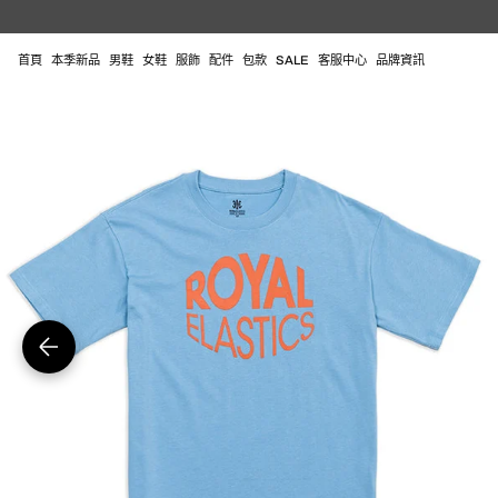
跳
至
內
首頁
本季新品
男鞋
女鞋
服飾
配件
包款
SALE
客服中心
品牌資訊
容
在
圖
庫
視
圖
中
開
啟