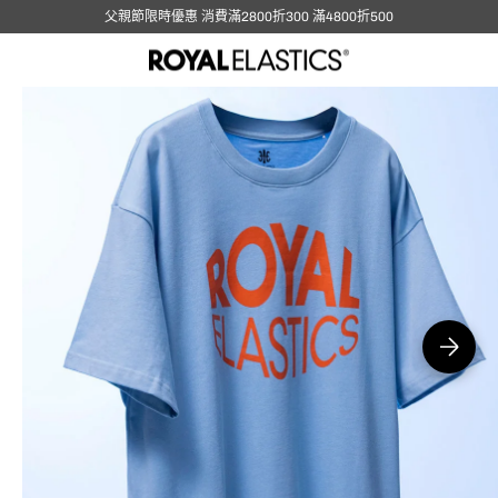
父親節限時優惠 消費滿2800折300 滿4800折500
在
圖
庫
視
圖
中
開
啟