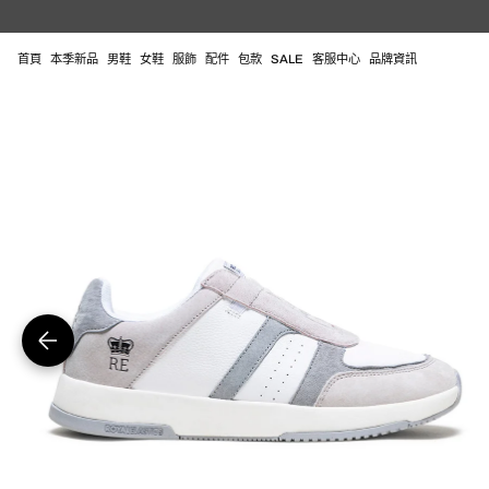
跳
至
內
首頁
本季新品
男鞋
女鞋
服飾
配件
包款
SALE
客服中心
品牌資訊
容
在
圖
庫
視
圖
中
開
啟