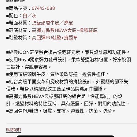
商品說明
LUX
LUX
不
不
不
不
用
用
用
用
用
用
用
媒
白
白
可
可
可
可
■商品型號：
07443-088
體
灰
灰
用
用
用
用
■配色：
白／灰
3
真
真
■鞋面材質：
頂級頭層牛皮／麂皮
皮
皮
運
運
■鞋底材質：
高彈力係數HEVA大底+橡膠鞋底
動
動
■鞋墊材質：
高回彈PU鞋墊+抗菌布
休
休
閒
閒
鞋
鞋
■經典ICON鞋型融合復古慢跑鞋元素，兼具設計感和功能性。
(男)
(男)
■使用Royal獨家彈力鞋帶設計，柔軟舒適泡棉包覆，好穿脫領
07443-
07443-
口設計，穿脫更容易。
088
088
的
的
■使用頂級頭層牛皮，質地柔軟舒適，透氣性極佳。
數
數
■結合高級平面皮革和麂皮材質的拼接設計，外觀簡約卻不失
量
量
優雅，鞋身以精緻壓紋工藝呈現品牌鳶尾花圖騰。
■高彈力係數HEVA與橡膠鞋底的組合是「性能導向」的設
計，透過材料的特性互補，具有緩震、回彈、耐用的功能性。
■高回彈PU鞋墊，吸震、支撐、透氣性、抗菌、防滑。
購物說明