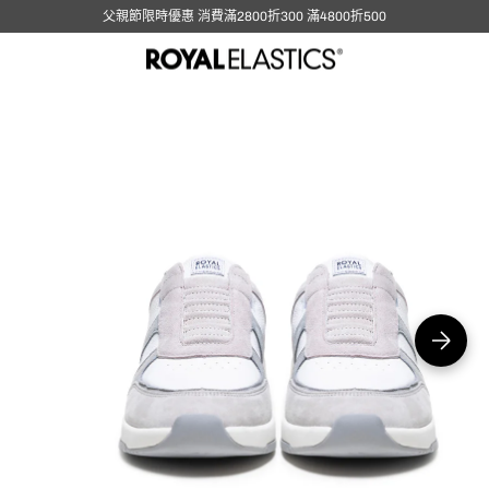
父親節限時優惠 消費滿2800折300 滿4800折500
在
圖
庫
視
圖
中
開
啟