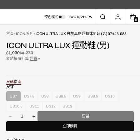
深色模式
TWD $ / ZH-TW
0
0
件
商
首頁
ICON 系列
ICON ULTRA LUX 白灰真皮運動休閒鞋 (男) 07443-088
品
ICON ULTRA LUX 運動鞋 (男)
$1,990
$4,270
已
原
於結帳時計算
運費
。
折
價
扣
尺碼指南
尺寸
US7
US7.5
US8
US8.5
US9
US9.5
US10
款
款
款
款
款
款
款
在
式
式
式
式
式
式
式
圖
US10.5
US11
US12
US13
款
款
款
款
已
已
已
已
已
已
已
庫
數
式
式
式
式
售
售
售
售
售
售
售
售罄
視
減
增
量
已
已
已
已
罄
罄
罄
罄
罄
罄
罄
圖
少
加
售
售
售
售
立即購買
或
或
或
或
或
或
或
中
ICON
ICON
罄
罄
罄
罄
不
不
不
不
不
不
不
開
ULTRA
ULTRA
或
或
或
或
可
可
可
可
可
可
可
啟