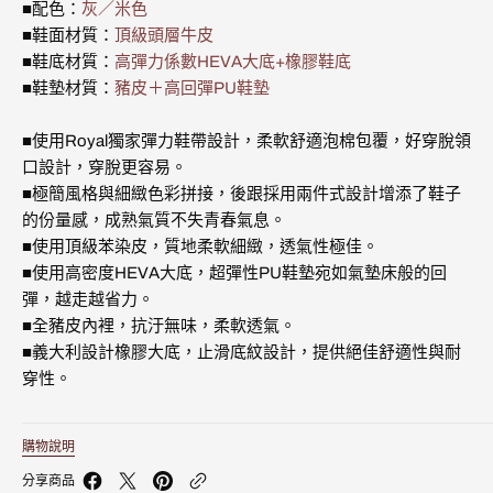
真
真
■配色：
灰／米色
皮
皮
■鞋面材質：
頂級頭層牛皮
時
時
■鞋底材質：
高彈力係數HEVA大底+橡膠鞋底
尚
尚
休
休
■鞋墊材質：
豬皮＋高回彈PU鞋墊
閒
閒
鞋
鞋
■使用Royal獨家彈力鞋帶設計，柔軟舒適泡棉包覆，好穿脫領
(男)
(男)
002553-
002553-
口設計，穿脫更容易。
888
888
■極簡風格與細緻色彩拼接，後跟採用兩件式設計增添了鞋子
的
的
的份量感，成熟氣質不失青春氣息。
數
數
量
量
■使用頂級苯染皮，質地柔軟細緻，透氣性極佳。
■使用高密度HEVA大底，超彈性PU鞋墊宛如氣墊床般的回
彈，越走越省力。
■全豬皮內裡，抗汙無味，柔軟透氣。
■義大利設計橡膠大底，止滑底紋設計，提供絕佳舒適性與耐
穿性。
購物說明
分享商品