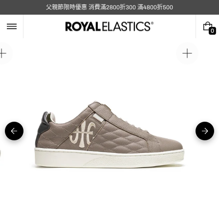
跳
父親節限時優惠 消費滿2800折300 滿4800折500
至
內
容
0
0
件
商
在
在
品
圖
圖
庫
庫
視
視
圖
圖
中
中
開
開
啟
啟
媒
媒
體
體
5
1