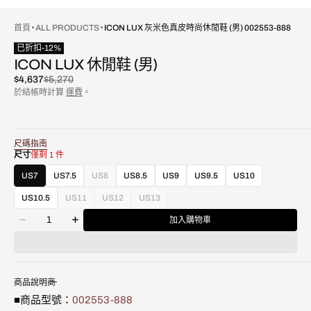
首頁
ALL PRODUCTS
ICON LUX 灰米色真皮時尚休閒鞋 (男) 002553-888
已折扣
-
12
%
ICON LUX 休閒鞋 (男)
$4,637
$5,270
已
原
於結帳時計算
運費
。
折
價
扣
尺碼指南
尺寸
僅剩 1 件
US7
US7.5
US8
US8.5
US9
US9.5
US10
款
式
US10.5
US11
US12
US13
款
款
款
已
數
式
式
式
售
加入購物車
減
增
量
已
已
已
罄
少
加
售
售
售
或
Icon
Icon
罄
罄
罄
不
Lux
Lux
或
或
或
可
灰
灰
不
不
不
用
商品說明
米
米
可
可
可
■商品型號：
002553-888
色
色
用
用
用