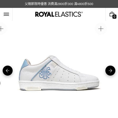
跳
父親節限時優惠 消費滿2800折300 滿4800折500
至
內
容
0
0
件
商
在
在
品
圖
圖
庫
庫
視
視
圖
圖
中
中
開
開
啟
啟
媒
媒
體
體
5
1