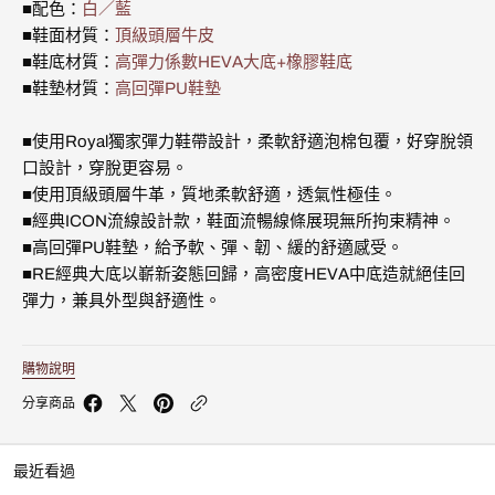
皮
皮
■配色：
白／藍
運
運
■鞋面材質：
頂級頭層牛皮
動
動
■鞋底材質：
高彈力係數HEVA大底+橡膠鞋底
休
休
閒
閒
■鞋墊材質：
高回彈PU鞋墊
鞋
鞋
(女)
(女)
■使用Royal獨家彈力鞋帶設計，柔軟舒適泡棉包覆，好穿脫領
901953-
901953-
005
005
口設計，穿脫更容易。
的
的
■使用頂級頭層牛革，質地柔軟舒適，透氣性極佳。
數
數
■經典ICON流線設計款，鞋面流暢線條展現無所拘束精神。
量
量
■高回彈PU鞋墊，給予軟、彈、韌、緩的舒適感受。
■RE經典大底以嶄新姿態回歸，高密度HEVA中底造就絕佳回
彈力，兼具外型與舒適性。
購物說明
分享商品
最近看過