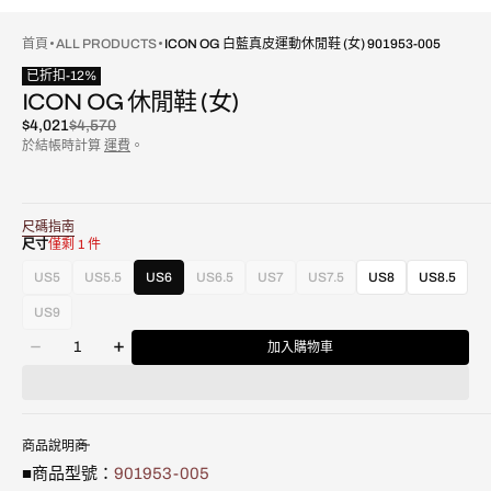
首頁
ALL PRODUCTS
ICON OG 白藍真皮運動休閒鞋 (女) 901953-005
已折扣
-
12
%
ICON OG 休閒鞋 (女)
$4,021
$4,570
已
原
於結帳時計算
運費
。
折
價
扣
尺碼指南
尺寸
僅剩 1 件
US5
US5.5
US6
US6.5
US7
US7.5
US8
US8.5
款
款
款
款
款
式
式
式
式
式
US9
款
已
已
已
已
已
數
式
售
售
售
售
售
加入購物車
減
增
量
已
罄
罄
罄
罄
罄
少
加
售
或
或
或
或
或
ICON
ICON
罄
不
不
不
不
不
OG
OG
或
可
可
可
可
可
白
白
不
用
用
用
用
用
商品說明
藍
藍
可
■商品型號：
901953-005
真
真
用