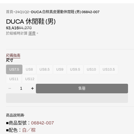
首頁
24Q1Q2
DUCA 白棕真皮運動休閒鞋 (男) 06842-007
DUCA 休閒鞋 (男)
$3,416
$4,270
已
原
於結帳時計算
運費
。
折
價
扣
尺碼指南
尺寸
US7.5
US8
US8.5
US9
US9.5
US10
US10.5
款
款
款
款
款
款
款
式
式
式
式
式
式
式
US11
US12
款
款
已
已
已
已
已
已
已
數
式
式
售
售
售
售
售
售
售
售罄
減
增
量
已
已
罄
罄
罄
罄
罄
罄
罄
少
加
售
售
或
或
或
或
或
或
或
Duca
Duca
罄
罄
不
不
不
不
不
不
不
白
白
或
或
可
可
可
可
可
可
可
棕
棕
不
不
用
用
用
用
用
用
用
商品說明
真
真
可
可
■商品型號：
06842-007
皮
皮
用
用
運
運
■配色：
白／棕
動
動