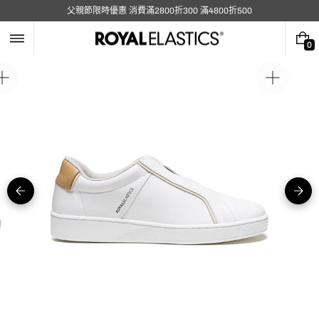
跳
父親節限時優惠 消費滿2800折300 滿4800折500
至
內
容
0
0
件
商
在
在
品
圖
圖
庫
庫
視
視
圖
圖
中
中
開
開
啟
啟
媒
媒
體
體
5
1