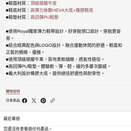
■鞋面材質：
頂級頭層牛皮
休
休
■鞋底材質：
高彈力係數HEVA大底+橡膠鞋底
閒
閒
鞋
鞋
■鞋墊材質：
高回彈PU鞋墊
(男)
(男)
06842-
06842-
■使用Royal獨家彈力鞋帶設計，好穿脫領口設計，穿脫更容
007
007
的
的
易。
數
數
■結合經典配色與LOGO設計，融合運動休閒的舒適、輕盈和
量
量
正裝的精緻、優雅。
■使用頂級頭層牛革，質地柔軟細緻，透氣性極佳。
■高回彈PU鞋墊，體驗軟、彈、韌、緩的多層次腳感。
■義大利設計橡膠大底，提供絕佳舒適性與耐穿性。
購物說明
分享商品
最近看過
您還沒有查看過任何產品。