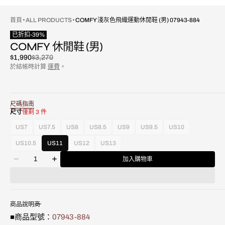
首頁
ALL PRODUCTS
COMFY 淺灰色飛織運動休閒鞋 (男) 07943-884
已折扣
-
39
%
COMFY 休閒鞋 (男)
$1,990
$3,270
已
原
於結帳時計算
運費
。
折
價
扣
尺碼指南
尺寸
僅剩 3 件
US7
US7.5
US8
US8.5
US9
US9.5
US10
款
款
款
款
款
款
款
式
式
式
式
式
式
式
US10.5
US11
US12
US13
款
款
款
已
已
已
已
已
已
已
數
式
式
式
售
售
售
售
售
售
售
加入購物車
減
增
量
已
已
已
罄
罄
罄
罄
罄
罄
罄
少
加
售
售
售
或
或
或
或
或
或
或
Comfy
Comfy
罄
罄
罄
不
不
不
不
不
不
不
淺
淺
或
或
或
可
可
可
可
可
可
可
灰
灰
不
不
不
用
用
用
用
用
用
用
商品說明
色
色
可
可
可
■商品型號：
07943-884
飛
飛
用
用
用