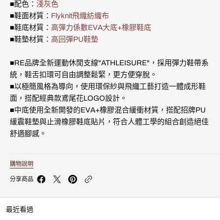
織
織
■配色：
淺灰色
運
運
■鞋面材質：
Flyknit飛織紡織布
動
動
■鞋底材質：
高彈力係數EVA大底+橡膠鞋底
休
休
閒
閒
■鞋墊材質：
高回彈PU鞋墊
鞋
鞋
(男)
(男)
■RE品牌全新運動休閒支線"ATHLEISURE"，採用彈力鞋帶系
07943-
07943-
884
884
統，鞋舌扣環可自由調整鬆緊，更方便穿脫。
的
的
■以極簡風格為導向，使用環保紗與飛織工藝打造一體成形鞋
數
數
面，搭配經典款鳶尾花LOGO設計。
量
量
■中底使用全新開發的EVA+橡膠混合緩衝材質，搭配招牌PU
緩震鞋墊與止滑橡膠鞋底貼片，符合人體工學的組合創造絕佳
舒適腳感。
購物說明
分享商品
最近看過