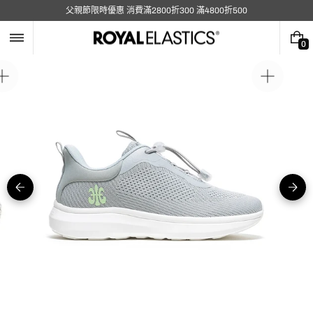
跳
父親節限時優惠 消費滿2800折300 滿4800折500
至
內
容
0
0
件
商
在
在
品
圖
圖
庫
庫
視
視
圖
圖
中
中
開
開
啟
啟
媒
媒
體
體
5
1