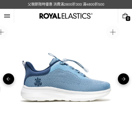
跳
父親節限時優惠 消費滿2800折300 滿4800折500
至
內
容
0
0
件
商
在
在
品
圖
圖
庫
庫
視
視
圖
圖
中
中
開
開
啟
啟
媒
媒
體
體
5
1