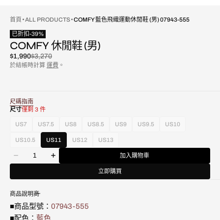
首頁
ALL PRODUCTS
COMFY 藍色飛織運動休閒鞋 (男) 07943-555
已折扣
-
39
%
COMFY 休閒鞋 (男)
$1,990
$3,270
已
原
於結帳時計算
運費
。
折
價
扣
尺碼指南
尺寸
僅剩 3 件
US7
US7.5
US8
US8.5
US9
US9.5
US10
款
款
款
款
款
款
款
式
式
式
式
式
式
式
US10.5
US11
US12
US13
款
款
款
已
已
已
已
已
已
已
數
式
式
式
售
售
售
售
售
售
售
加入購物車
減
增
量
已
已
已
罄
罄
罄
罄
罄
罄
罄
少
加
售
售
售
立即購買
或
或
或
或
或
或
或
Comfy
Comfy
罄
罄
罄
不
不
不
不
不
不
不
藍
藍
或
或
或
可
可
可
可
可
可
可
商品說明
色
色
不
不
不
用
用
用
用
用
用
用
飛
飛
可
可
可
■商品型號：
07943-555
織
織
用
用
用
■配色：
藍色