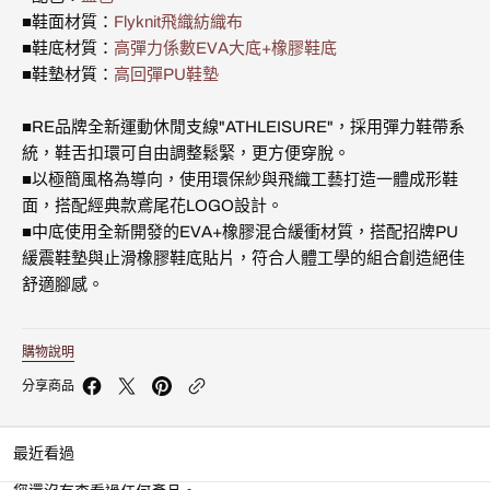
運
運
■鞋面材質：
Flyknit飛織紡織布
動
動
休
休
■鞋底材質：
高彈力係數EVA大底+橡膠鞋底
閒
閒
■鞋墊材質：
高回彈PU鞋墊
鞋
鞋
(男)
(男)
07943-
07943-
■RE品牌全新運動休閒支線"ATHLEISURE"，採用彈力鞋帶系
555
555
統，鞋舌扣環可自由調整鬆緊，更方便穿脫。
的
的
■以極簡風格為導向，使用環保紗與飛織工藝打造一體成形鞋
數
數
量
量
面，搭配經典款鳶尾花LOGO設計。
■中底使用全新開發的EVA+橡膠混合緩衝材質，搭配招牌PU
緩震鞋墊與止滑橡膠鞋底貼片，符合人體工學的組合創造絕佳
舒適腳感。
購物說明
分享商品
最近看過