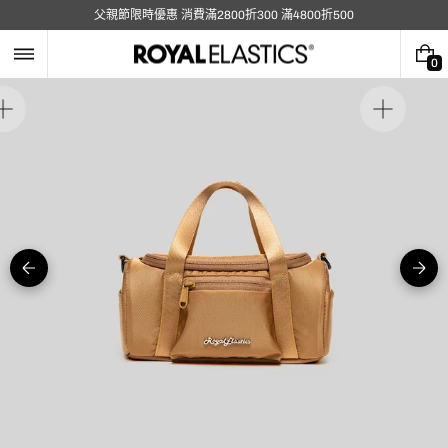
跳
父親節限時優惠 消費滿2800折300 滿4800折500
至
內
容
0
0
件
商
在
在
品
圖
圖
庫
庫
視
視
圖
圖
中
中
開
開
啟
啟
媒
媒
體
體
5
1