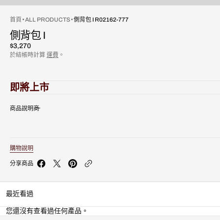
首頁
ALL PRODUCTS
側背包 I R02162-777
側背包 I
原
$3,270
價
於結帳時計算
運費
。
即將上市
商品說明
購物說明
分享商品
最近看過
您還沒有查看過任何產品。