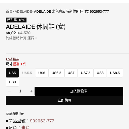
首頁
ADELAIDE
ADELAIDE 米色真皮時尚休閒鞋 (女) 902653-777
已折扣
-
12
%
ADELAIDE 休閒鞋 (女)
$4,021
$4,570
已
原
於結帳時計算
運費
。
折
價
扣
尺碼指南
尺寸
僅剩 1 件
US5
US5.5
US6
US6.5
US7
US7.5
US8
US8.5
款
式
US9
已
數
售
加入購物車
減
增
量
罄
少
加
立即購買
或
Adelaide
Adelaide
不
米
米
可
商品說明
色
色
用
真
真
■商品型號：
902653-777
皮
皮
■配色：
米色