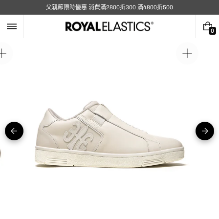
跳
父親節限時優惠 消費滿2800折300 滿4800折500
至
內
容
0
0
件
商
在
在
品
圖
圖
庫
庫
視
視
圖
圖
中
中
開
開
啟
啟
媒
媒
體
體
5
1