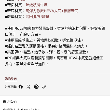
時
時
■鞋面材質：
頂級頭層牛皮
尚
尚
休
休
■鞋底材質：
高彈力係數HEVA大底+橡膠鞋底
閒
閒
■鞋墊材質：
高回彈PU鞋墊
鞋
鞋
(女)
(女)
902653-
902653-
■使用Royal獨家彈力鞋帶設計，柔軟舒適泡棉包覆，好穿脫領
777
777
口設計，穿脫更容易。
的
的
■使用頂級苯染皮，質地柔軟細緻，透氣性極佳。
數
數
量
量
■經典鞋型融入運動風格，衝突拼接閃爍迷人魅力。
■高回彈PU鞋墊，給予軟、彈、韌、緩的舒適感受。
■RE經典大底以嶄新姿態回歸，高密度HEVA中底造就絕佳回
彈力，兼具外型與舒適性。
購物說明
分享商品
最近看過