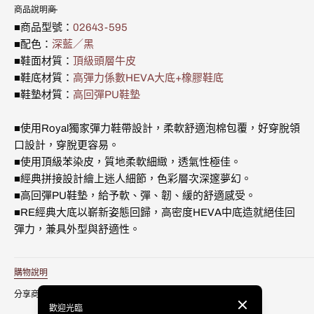
藍
藍
不
不
不
不
用
用
用
用
用
用
用
商品說明
媒
黑
黑
可
可
可
可
體
■商品型號：
02643-595
真
真
用
用
用
用
3
皮
皮
■配色：
深藍／黑
時
時
■鞋面材質：
頂級頭層牛皮
尚
尚
■鞋底材質：
高彈力係數HEVA大底+橡膠鞋底
休
休
閒
閒
■鞋墊材質：
高回彈PU鞋墊
鞋
鞋
(男)
(男)
■使用Royal獨家彈力鞋帶設計，柔軟舒適泡棉包覆，好穿脫領
02643-
02643-
595
595
口設計，穿脫更容易。
的
的
■使用頂級苯染皮，質地柔軟細緻，透氣性極佳。
數
數
■經典拼接設計繪上迷人細節，色彩層次深邃夢幻。
量
量
■高回彈PU鞋墊，給予軟、彈、韌、緩的舒適感受。
■RE經典大底以嶄新姿態回歸，高密度HEVA中底造就絕佳回
彈力，兼具外型與舒適性。
購物說明
分享商品