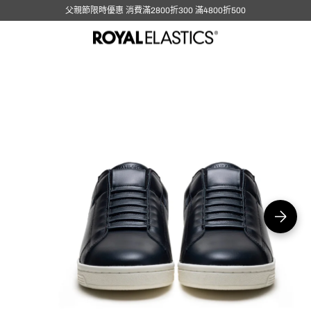
父親節限時優惠 消費滿2800折300 滿4800折500
在
圖
庫
視
圖
中
開
啟