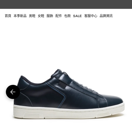
跳
至
內
首頁
本季新品
男鞋
女鞋
服飾
配件
包款
SALE
客服中心
品牌資訊
容
在
圖
庫
視
圖
中
開
啟