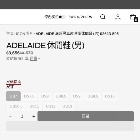
深色模式
TWD $ / ZH-TW
0
0
件
商
首頁
ICON 系列
ADELAIDE 深藍黑真皮時尚休閒鞋 (男) 02643-595
品
ADELAIDE 休閒鞋 (男)
$3,656
$4,570
已
原
於結帳時計算
運費
。
折
價
扣
尺碼指南
尺寸
US7
US7.5
US8
US8.5
US9
US9.5
US10
款
款
款
款
款
款
款
在
式
式
式
式
式
式
式
圖
US10.5
US11
US12
US13
款
款
款
款
已
已
已
已
已
已
已
庫
數
式
式
式
式
售
售
售
售
售
售
售
售罄
視
減
增
量
已
已
已
已
罄
罄
罄
罄
罄
罄
罄
圖
少
加
售
售
售
售
或
或
或
或
或
或
或
中
Adelaide
Adelaide
罄
罄
罄
罄
不
不
不
不
不
不
不
開
深
深
或
或
或
或
可
可
可
可
可
可
可
啟