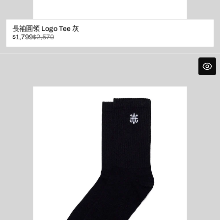
長袖圓領 Logo Tee 灰
已
原
$1,799
$2,570
折
價
扣