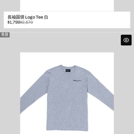
長袖圓領 Logo Tee 白
已
原
$1,799
$2,570
折
價
扣
售罄