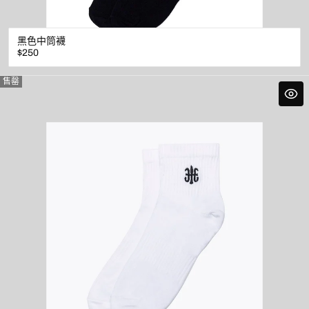
黑色中筒襪
原
$250
價
售罄