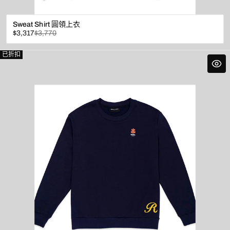
Sweat Shirt 圓領上衣
已
原
$3,317
$3,770
折
價
扣
已折扣