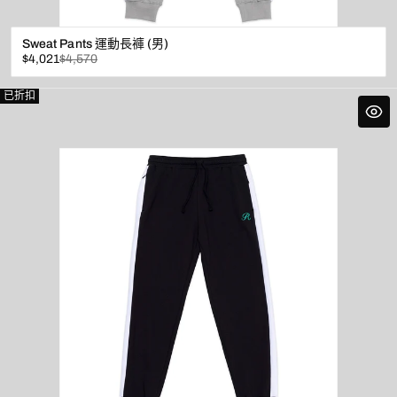
Sweat Pants 運動長褲 (男)
已
原
$4,021
$4,570
折
價
扣
已折扣