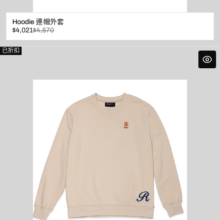
Hoodie 連帽外套
已
原
$4,021
$4,570
折
價
扣
已折扣