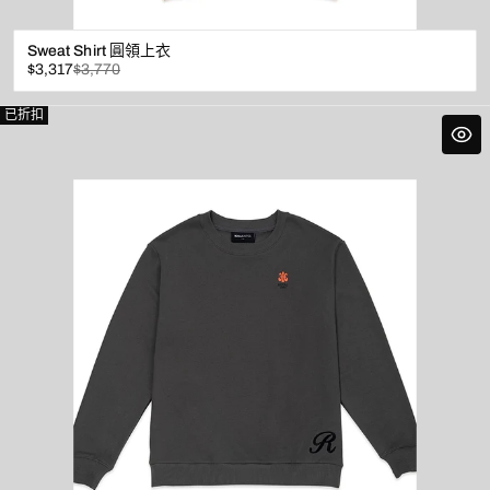
Sweat Shirt 圓領上衣
已
原
$3,317
$3,770
折
價
扣
已折扣