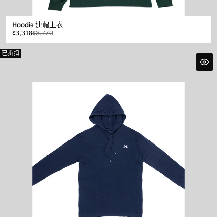
Hoodie 連帽上衣
已
原
$3,318
$3,770
折
價
扣
已折扣