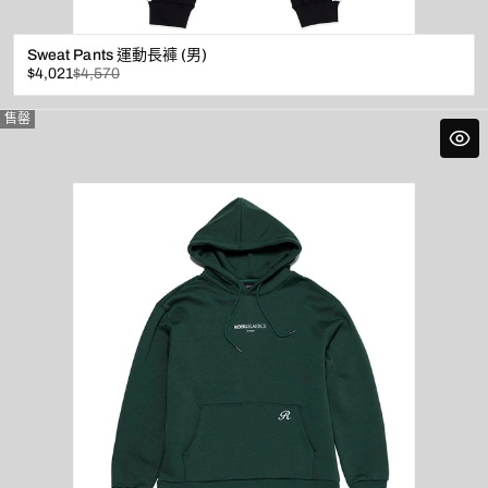
Sweat Pants 運動長褲 (男)
已
原
$4,021
$4,570
折
價
扣
售罄