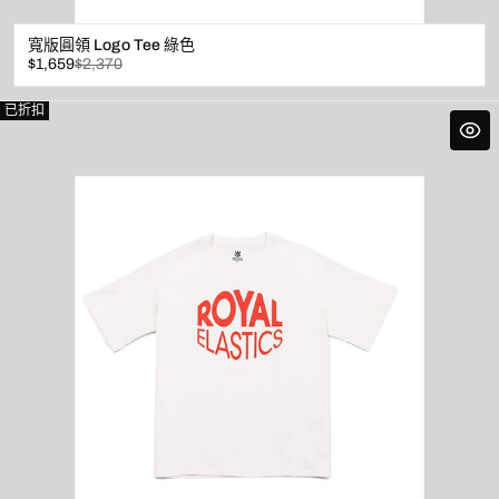
寬版圓領 Logo Tee 綠色
已
原
$1,659
$2,370
折
價
扣
已折扣