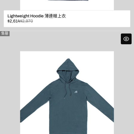
Lightweight Hoodie 薄連帽上衣
已
原
$2,614
$2,970
折
價
扣
售罄