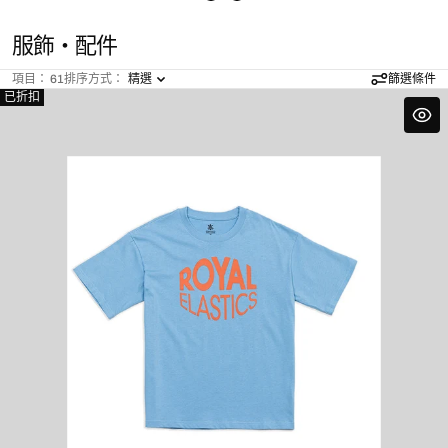
系
服飾‧配件
列
項目： 61
排序方式：
精選
篩選條件
:
已折扣