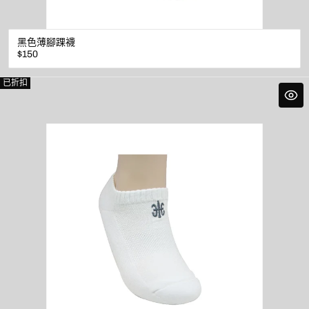
黑色薄腳踝襪
原
$150
價
已折扣