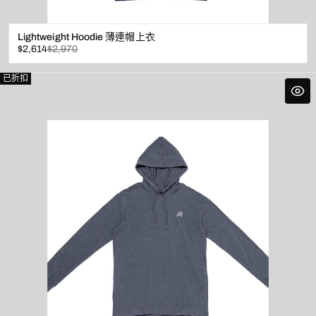
Lightweight Hoodie 薄連帽上衣
已
原
$2,614
$2,970
折
價
扣
已折扣