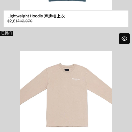
Lightweight Hoodie 薄連帽上衣
已
原
$2,614
$2,970
折
價
扣
已折扣