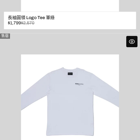
長袖圓領 Logo Tee 軍綠
已
原
$1,799
$2,570
折
價
扣
售罄