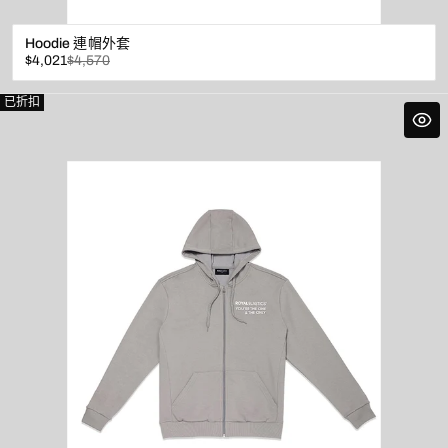
Hoodie 連帽外套
已
原
$4,021
$4,570
折
價
扣
已折扣