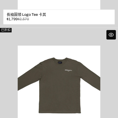
長袖圓領 Logo Tee 卡其
已
原
$1,799
$2,570
折
價
扣
已折扣