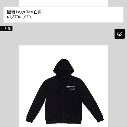
圓領 Logo Tee 白色
已
原
$1,379
$1,970
折
價
扣
已折扣