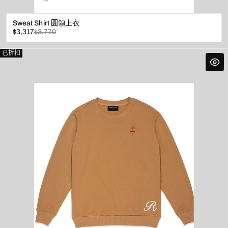
Sweat Shirt 圓領上衣
已
原
$3,317
$3,770
折
價
扣
已折扣