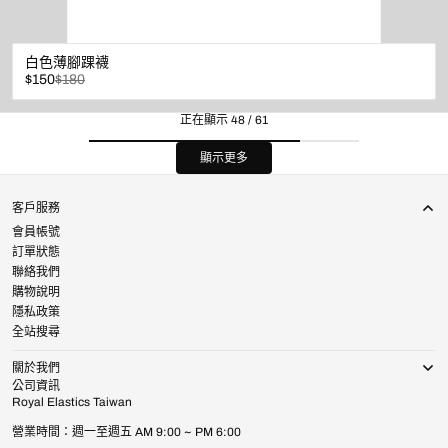
白色薄腳踝襪
已
原
$150
$180
折
價
扣
正在顯示 48 / 61
顯示更多
客戶服務
會員帳號
訂單狀態
聯絡我們
購物說明
隱私政策
全站搜尋
關於我們
公司資訊
Royal Elastics Taiwan
營業時間：週一至週五 AM 9:00 ~ PM 6:00