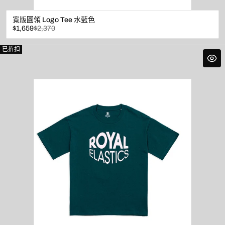
寬版圓領 Logo Tee 水藍色
已
原
$1,659
$2,370
折
價
扣
已折扣