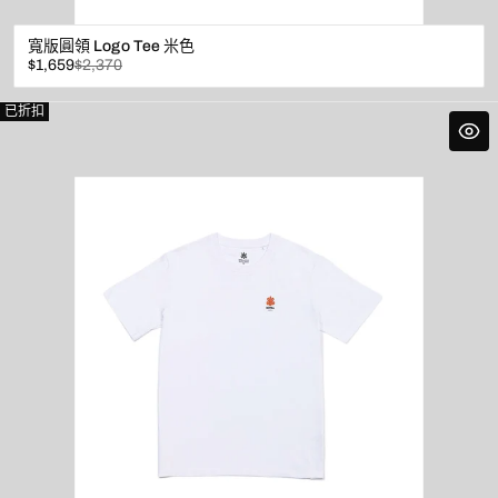
寬版圓領 Logo Tee 米色
已
原
$1,659
$2,370
折
價
扣
已折扣