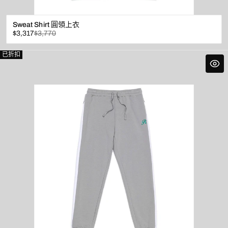
Sweat Shirt 圓領上衣
已
原
$3,317
$3,770
折
價
扣
已折扣