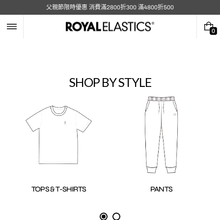
跳
父親節限時優惠 消費滿2800折300 滿4800折500
至
內
容
0
0
件
商
品
SHOP BY STYLE
TOPS & T-SHIRTS
PANTS