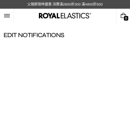
跳
父親節限時優惠 消費滿2800折300 滿4800折500
至
內
容
0
0
件
商
EDIT NOTIFICATIONS
品