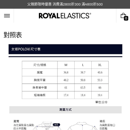
跳
父親節限時優惠 消費滿2800折300 滿4800折500
至
內
容
0
0
件
商
對照表
品