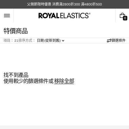
跳
父親節限時優惠 消費滿2800折300 滿4800折500
至
內
容
0
0
件
系
特價商品
商
列
品
項目： 21
排序方式：
日期 (從新到舊)
篩選條件
:
找不到產品
使用較少的篩選條件或
移除全部