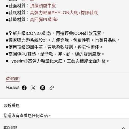
潮
潮
■鞋面材質：
頂級頭層牛皮
流
流
運
運
■鞋底材質：
高彈力輕量PHYLON大底+橡膠鞋底
動
動
■鞋墊材質：
高回彈PU鞋墊
休
休
閒
閒
鞋
鞋
■全新升級ICON2.0鞋款，再造經典ICON鞋款元素。
(男)
(男)
■獨家彈力帶系統設計，方便穿脫、包覆性強，也兼具品味。
006552-
006552-
■使用頂級頭層牛革，質地柔軟舒適，透氣性極佳。
990
990
的
的
■高回彈PU鞋墊，給予軟、彈、韌、緩的舒適感受。
數
數
■Hyperim®高彈力輕量化大底，工藝與機能全面升級。
量
量
購物說明
分享商品
最近看過
您還沒有查看過任何產品。
客戶服務