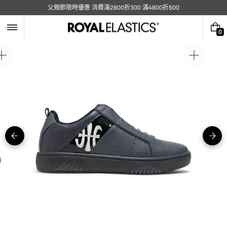
跳
父親節限時優惠 消費滿2800折300 滿4800折500
至
內
容
0
0
件
商
在
在
品
圖
圖
庫
庫
視
視
圖
圖
中
中
開
開
啟
啟
媒
媒
體
體
5
1