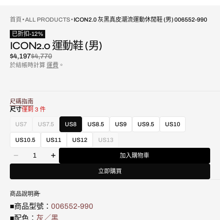
首頁
ALL PRODUCTS
ICON2.0 灰黑真皮潮流運動休閒鞋 (男) 006552-990
已折扣
-
12
%
ICON2.0 運動鞋 (男)
$4,197
$4,770
已
原
於結帳時計算
運費
。
折
價
扣
尺碼指南
尺寸
僅剩 3 件
US7
US7.5
US8
US8.5
US9
US9.5
US10
款
款
式
式
US10.5
US11
US12
US13
款
已
已
數
式
售
售
加入購物車
減
增
量
已
罄
罄
少
加
售
立即購買
或
或
ICON2.0
ICON2.0
罄
不
不
灰
灰
或
可
可
商品說明
黑
黑
不
用
用
真
真
可
■商品型號：
006552-990
皮
皮
用
■配色：
灰／黑