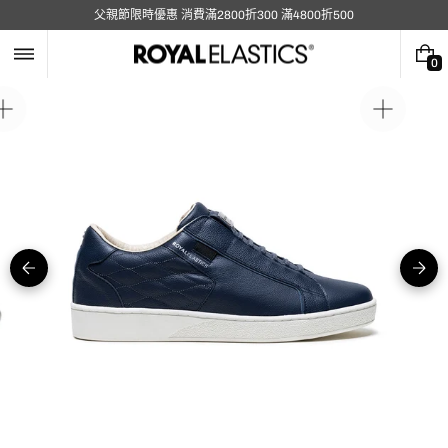
跳
父親節限時優惠 消費滿2800折300 滿4800折500
至
內
容
0
0
件
商
在
在
品
圖
圖
庫
庫
視
視
圖
圖
中
中
開
開
啟
啟
媒
媒
體
體
5
1