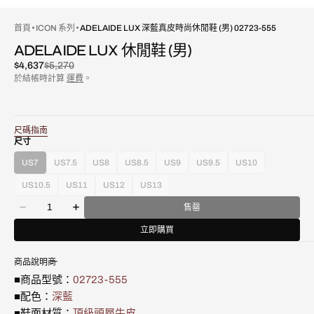
首頁
ICON 系列
ADELAIDE LUX 深藍真皮時尚休閒鞋 (男) 02723-555
ADELAIDE LUX 休閒鞋 (男)
$4,637
$5,270
已
原
於結帳時計算
運費
。
折
價
扣
尺碼指南
尺寸
US7
US7.5
US8
US8.5
US9
US9.5
US10
款
款
款
款
款
款
款
式
式
式
式
式
式
式
US10.5
US11
US12
US13
款
款
款
款
已
已
已
已
已
已
已
數
式
式
式
式
售
售
售
售
售
售
售
售罄
減
增
量
已
已
已
已
罄
罄
罄
罄
罄
罄
罄
少
加
售
售
售
售
立即購買
或
或
或
或
或
或
或
Adelaide
Adelaide
罄
罄
罄
罄
不
不
不
不
不
不
不
Lux
Lux
或
或
或
或
可
可
可
可
可
可
可
商品說明
深
深
不
不
不
不
用
用
用
用
用
用
用
藍
藍
可
可
可
可
■商品型號：
02723-555
真
真
用
用
用
用
■配色：
深藍
皮
皮
■鞋面材質：
頂級頭層牛皮
時
時