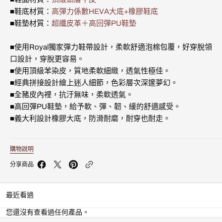
尚
尚
■鞋底材質：
高彈力係數HEVA大底+橡膠鞋底
休
休
■鞋墊材質：
超纖皮革＋高回彈PU鞋墊
閒
閒
鞋
鞋
(男)
(男)
■使用Royal獨家彈力鞋帶設計，柔軟舒適泡棉包覆，好穿脫領
02723-
02723-
口設計，穿脫更容易。
555
555
■使用頂級苯染皮，質地柔軟細緻，透氣性極佳。
的
的
數
數
■經典拼接設計繪上迷人細節，色彩層次深邃夢幻。
量
量
■全豬皮內裡，抗汙無味，柔軟透氣。
■高回彈PU鞋墊，給予軟、彈、韌、緩的舒適感受。
■義大利設計橡膠大底，防滑耐磨，耐穿也耐走。
購物說明
分享商品
最近看過
您還沒有查看過任何產品。