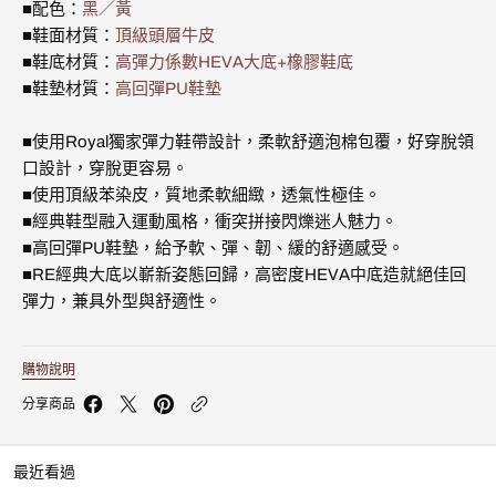
時
時
■配色：
黑／黃
尚
尚
■鞋面材質：
頂級頭層牛皮
休
休
■鞋底材質：
高彈力係數HEVA大底+橡膠鞋底
閒
閒
鞋
鞋
■鞋墊材質：
高回彈PU鞋墊
(男)
(男)
002652-
002652-
■使用Royal獨家彈力鞋帶設計，柔軟舒適泡棉包覆，好穿脫領
993
993
的
的
口設計，穿脫更容易。
數
數
■使用頂級苯染皮，質地柔軟細緻，透氣性極佳。
量
量
■經典鞋型融入運動風格，衝突拼接閃爍迷人魅力。
■高回彈PU鞋墊，給予軟、彈、韌、緩的舒適感受。
■RE經典大底以嶄新姿態回歸，高密度HEVA中底造就絕佳回
彈力，兼具外型與舒適性。
購物說明
分享商品
最近看過