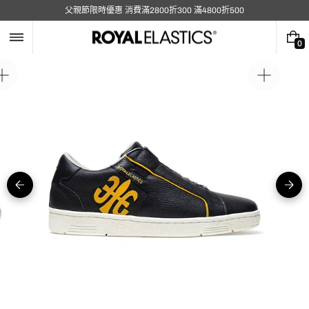
跳
父親節限時優惠 消費滿2800折300 滿4800折500
至
內
容
0
0
件
商
在
在
品
圖
圖
庫
庫
視
視
圖
圖
中
中
開
開
啟
啟
媒
媒
體
體
5
1