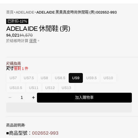
首頁
ADELAIDE
ADELAIDE 黑黃真皮時尚休閒鞋 (男) 002652-993
已折扣
-
12
%
ADELAIDE 休閒鞋 (男)
$4,021
$4,570
已
原
於結帳時計算
運費
。
折
價
扣
尺碼指南
尺寸
僅剩 1 件
US7
US7.5
US8
US8.5
US9
US9.5
US10
款
款
款
款
款
款
式
式
式
式
式
式
US10.5
US11
US12
US13
款
款
款
款
已
已
已
已
已
已
數
式
式
式
式
售
售
售
售
售
售
加入購物車
減
增
量
已
已
已
已
罄
罄
罄
罄
罄
罄
少
加
售
售
售
售
或
或
或
或
或
或
Adelaide
Adelaide
罄
罄
罄
罄
不
不
不
不
不
不
黑
黑
或
或
或
或
可
可
可
可
可
可
黃
黃
不
不
不
不
用
用
用
用
用
用
商品說明
真
真
可
可
可
可
■商品型號：
002652-993
皮
皮
用
用
用
用