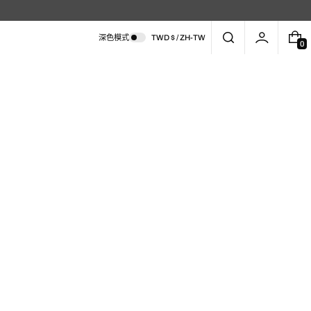
深色模式
TWD $ / ZH-TW
0
0
件
商
品