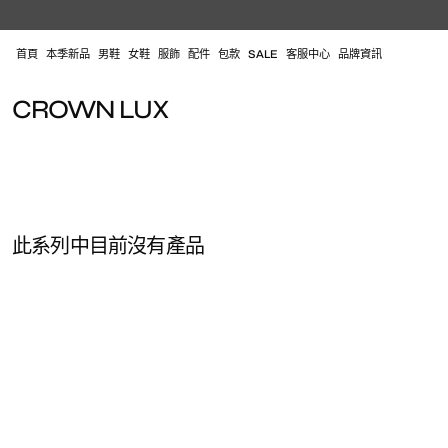
跳
至
內
首頁
本季新品
男鞋
女鞋
服飾
配件
包款
SALE
客服中心
品牌資訊
容
系
CROWN LUX
列
:
此系列中目前沒有產品