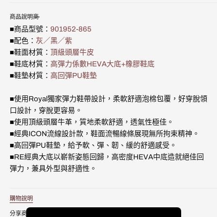
OG
OG
可
可
可
可
媒
灰
灰
用
用
用
用
體
商品說明
黑
黑
3
■商品型號：
901952-865
紫
紫
真
真
■配色：
灰／黑／紫
皮
皮
■鞋面材質：
頂級頭層牛皮
運
運
■鞋底材質：
高彈力係數HEVA大底+橡膠鞋底
動
動
休
休
■鞋墊材質：
高回彈PU鞋墊
閒
閒
鞋
鞋
■使用Royal獨家彈力鞋帶設計，柔軟舒適泡棉包覆，好穿脫領
(女)
(女)
901952-
901952-
口設計，穿脫更容易。
865
865
■使用頂級頭層牛革，質地柔軟舒適，透氣性極佳。
的
的
■經典ICON流線設計款，鞋面流暢線條展現無所拘束精神。
數
數
量
量
■高回彈PU鞋墊，給予軟、彈、韌、緩的舒適感受。
■RE經典大底以嶄新姿態回歸，高密度HEVA中底造就絕佳回
彈力，兼具外型與舒適性。
購物說明
分享商品