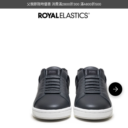
父親節限時優惠 消費滿2800折300 滿4800折500
在
圖
庫
視
圖
中
開
啟