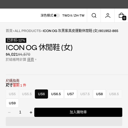
深色模式
TWD $ / ZH-TW
0
0
件
商
首頁
ALL PRODUCTS
ICON OG 灰黑紫真皮運動休閒鞋 (女) 901952-865
品
已折扣
-
12
%
ICON OG 休閒鞋 (女)
$4,021
$4,570
已
原
於結帳時計算
運費
。
折
價
扣
尺碼指南
尺寸
僅剩 1 件
在
US5
US5.5
US6
US6.5
US7
US7.5
US8
US8.5
款
款
款
款
圖
式
式
式
式
庫
US9
已
已
已
已
視
數
售
售
售
售
圖
加入購物車
減
增
量
罄
罄
罄
罄
中
少
加
或
或
或
或
開
ICON
ICON
不
不
不
不
啟