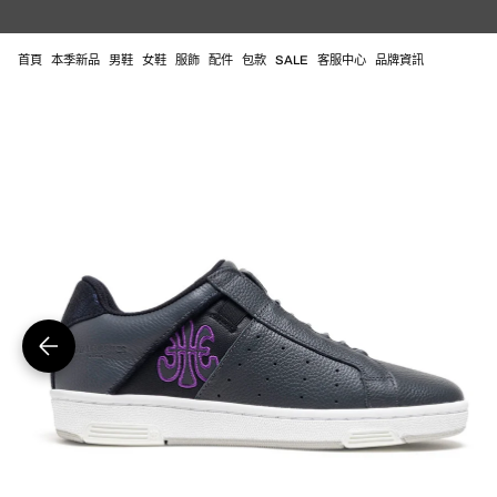
跳
至
內
首頁
本季新品
男鞋
女鞋
服飾
配件
包款
SALE
客服中心
品牌資訊
容
在
圖
庫
視
圖
中
開
啟