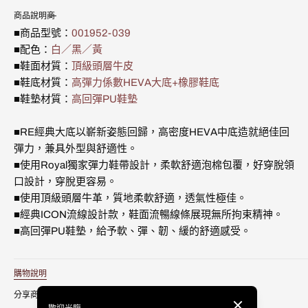
OG
OG
或
或
或
或
可
可
可
可
可
可
媒
商品說明
白
白
不
不
不
不
用
用
用
用
用
用
體
黑
黑
可
可
可
可
■商品型號：
001952-039
3
黃
黃
用
用
用
用
■配色：
白／黑／黃
真
真
■鞋面材質：
頂級頭層牛皮
皮
皮
運
運
■鞋底材質：
高彈力係數HEVA大底+橡膠鞋底
動
動
■鞋墊材質：
高回彈PU鞋墊
休
休
閒
閒
鞋
鞋
■RE經典大底以嶄新姿態回歸，高密度HEVA中底造就絕佳回
(男)
(男)
彈力，兼具外型與舒適性。
001952-
001952-
■使用Royal獨家彈力鞋帶設計，柔軟舒適泡棉包覆，好穿脫領
039
039
的
的
口設計，穿脫更容易。
數
數
■使用頂級頭層牛革，質地柔軟舒適，透氣性極佳。
量
量
■經典ICON流線設計款，鞋面流暢線條展現無所拘束精神。
■高回彈PU鞋墊，給予軟、彈、韌、緩的舒適感受。
購物說明
分享商品