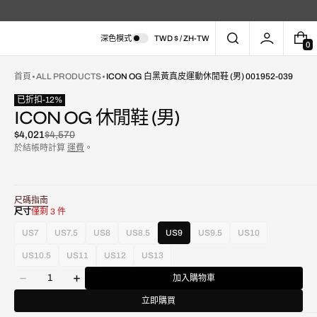
深色模式
TWD $ / ZH-TW
0
0
件
商
首頁
ALL PRODUCTS
ICON OG 白黑黃真皮運動休閒鞋 (男) 001952-039
品
已折扣
-
12
%
ICON OG 休閒鞋 (男)
$4,021
$4,570
已
原
於結帳時計算
運費
。
折
價
扣
尺碼指南
尺寸
僅剩 3 件
在
US7
US7.5
US8
US8.5
US9
US9.5
US10
款
款
款
款
款
款
圖
式
式
式
式
式
式
庫
US10.5
US11
US12
US13
款
款
款
款
已
已
已
已
已
已
視
數
式
式
式
式
售
售
售
售
售
售
圖
加入購物車
減
增
量
已
已
已
已
罄
罄
罄
罄
罄
罄
中
少
加
售
售
售
售
立即購買
或
或
或
或
或
或
開
ICON
ICON
罄
罄
罄
罄
不
不
不
不
不
不
啟