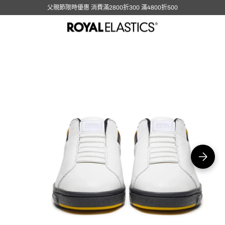
父親節限時優惠 消費滿2800折300 滿4800折500
在
圖
庫
視
圖
中
開
啟