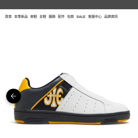
跳
至
內
首頁
本季新品
男鞋
女鞋
服飾
配件
包款
SALE
客服中心
品牌資訊
容
在
圖
庫
視
圖
中
開
啟