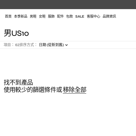
跳
至
內
首頁
本季新品
男鞋
女鞋
服飾
配件
包款
SALE
客服中心
品牌資訊
容
系
男US10
列
項目： 62
排序方式：
日期 (從新到舊)
:
找不到產品
使用較少的篩選條件或
移除全部