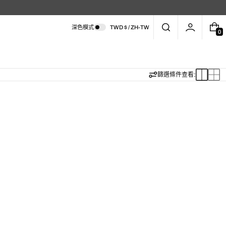
深色模式
TWD $ / ZH-TW
0
0
件
商
品
切
切
篩選條件
查看:
換
換
至
至
大
小
卡
卡
片
片