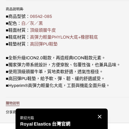
白
白
不
不
不
不
用
用
用
用
用
用
用
媒
灰
灰
可
可
可
可
商品說明
體
黑
黑
用
用
用
用
3
■商品型號：
06542-085
真
真
皮
皮
■配色：
白／灰／黑
潮
潮
■鞋面材質：
頂級頭層牛皮
流
流
■鞋底材質：
高彈力輕量PHYLON大底+橡膠鞋底
運
運
動
動
■鞋墊材質：
高回彈PU鞋墊
休
休
閒
閒
■全新升級ICON2.0鞋款，再造經典ICON鞋款元素。
鞋
鞋
(男)
(男)
■獨家彈力帶系統設計，方便穿脫、包覆性強，也兼具品味。
06542-
06542-
■使用頂級頭層牛革，質地柔軟舒適，透氣性極佳。
085
085
■高回彈PU鞋墊，給予軟、彈、韌、緩的舒適感受。
的
的
數
數
■Hyperim®高彈力輕量化大底，工藝與機能全面升級。
量
量
購物說明
分享商品