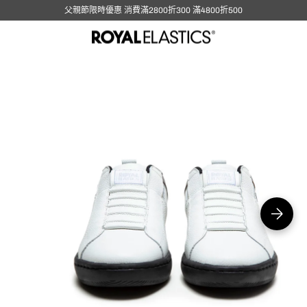
父親節限時優惠 消費滿2800折300 滿4800折500
在
圖
庫
視
圖
中
開
啟