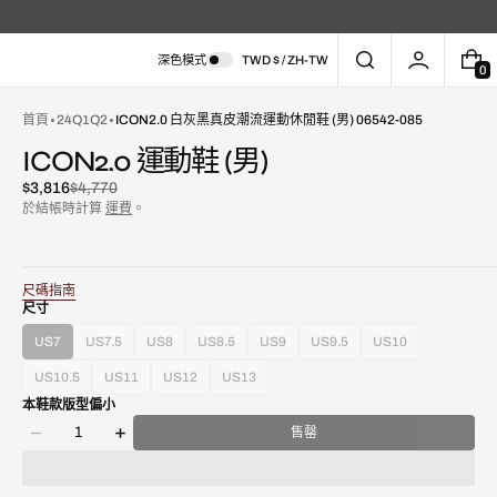
深色模式
TWD $ / ZH-TW
0
0
件
商
首頁
24Q1Q2
ICON2.0 白灰黑真皮潮流運動休閒鞋 (男) 06542-085
品
ICON2.0 運動鞋 (男)
$3,816
$4,770
已
原
於結帳時計算
運費
。
折
價
扣
尺碼指南
尺寸
US7
US7.5
US8
US8.5
US9
US9.5
US10
款
款
款
款
款
款
款
在
式
式
式
式
式
式
式
圖
US10.5
US11
US12
US13
款
款
款
款
已
已
已
已
已
已
已
庫
本鞋款版型偏小
式
式
式
式
售
售
售
售
售
售
售
視
數
已
已
已
已
罄
罄
罄
罄
罄
罄
罄
售罄
圖
減
增
量
售
售
售
售
或
或
或
或
或
或
或
中
少
加
罄
罄
罄
罄
不
不
不
不
不
不
不
開
ICON2.0
ICON2.0
或
或
或
或
可
可
可
可
可
可
可
啟