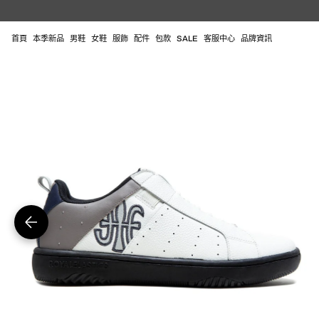
跳
至
內
首頁
本季新品
男鞋
女鞋
服飾
配件
包款
SALE
客服中心
品牌資訊
容
在
圖
庫
視
圖
中
開
啟