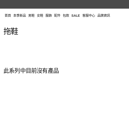
跳
至
內
首頁
本季新品
男鞋
女鞋
服飾
配件
包款
SALE
客服中心
品牌資訊
容
系
拖鞋
列
:
此系列中目前沒有產品