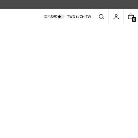
深色模式
TWD $ / ZH-TW
0
0
件
商
品