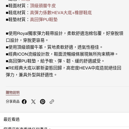
皮
皮
■鞋面材質：
頂級頭層牛皮
運
運
動
動
■鞋底材質：
高彈力係數HEVA大底+橡膠鞋底
休
休
■鞋墊材質：
高回彈PU鞋墊
閒
閒
鞋
鞋
(女)
(女)
■使用Royal獨家彈力鞋帶設計，柔軟舒適泡棉包覆，好穿脫領
91930-
91930-
口設計，穿脫更容易。
999
999
■使用頂級頭層牛革，質地柔軟舒適，透氣性極佳。
的
的
數
數
■經典ICON流線設計款，鞋面流暢線條展現無所拘束精神。
量
量
■高回彈PU鞋墊，給予軟、彈、韌、緩的舒適感受。
■RE經典大底以嶄新姿態回歸，高密度HEVA中底造就絕佳回
彈力，兼具外型與舒適性。
購物說明
分享商品
最近看過