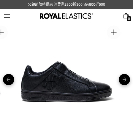
跳
父親節限時優惠 消費滿2800折300 滿4800折500
至
內
容
0
0
件
商
在
在
品
圖
圖
庫
庫
視
視
圖
圖
中
中
開
開
啟
啟
媒
媒
體
體
5
1