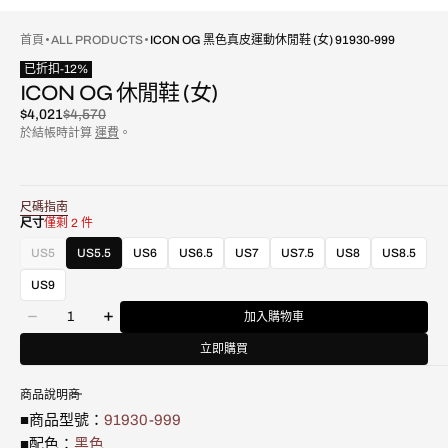
首頁
ALL PRODUCTS
ICON OG 黑色真皮運動休閒鞋 (女) 91930-999
已折扣
-
12
%
ICON OG 休閒鞋 (女)
$4,021
$4,570
已
原
於結帳時計算
運費
。
折
價
扣
尺碼指南
尺寸
僅剩 2 件
US5
US5.5
US6
US6.5
US7
US7.5
US8
US8.5
款
式
US9
已
數
售
加入購物車
減
增
量
罄
少
加
立即購買
或
ICON
ICON
不
OG
OG
可
商品說明
黑
黑
用
色
色
■商品型號：
91930-999
真
真
■配色：
黑色